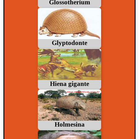
Glossotherium
Glyptodonte
Hiena gigante
Holmesina