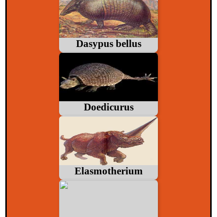
Dasypus bellus
Doedicurus
Elasmotherium