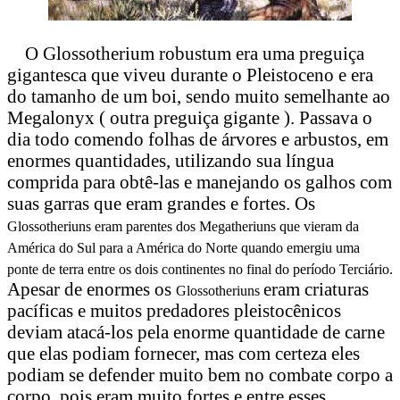
O
Glossotherium robustum era uma preguiça
gigantesca que viveu durante o Pleistoceno e era
do tamanho de um boi, sendo muito semelhante ao
Megalonyx ( outra preguiça gigante ). Passava o
dia todo comendo folhas de árvores e arbustos, em
enormes quantidades, utilizando sua língua
comprida para obtê-las e manejando os galhos com
suas garras que eram grandes e fortes. Os
Glossotheriuns eram parentes dos Megatheriuns que vieram da
América do Sul para a América do Norte quando emergiu uma
ponte de terra entre os dois continentes no final do período Terciário.
Apesar de enormes os
eram criaturas
Glossotheriuns
pacíficas e muitos predadores pleistocênicos
deviam atacá-los pela enorme quantidade de carne
que elas podiam fornecer, mas com certeza eles
podiam se defender muito bem no combate corpo a
corpo, pois eram muito fortes e entre esses