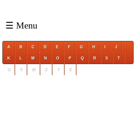
☰ Menu
A
B
C
D
E
F
G
H
I
J
K
L
M
N
O
P
Q
R
S
T
U
V
W
X
Y
Z