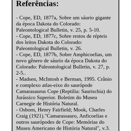
Referências:
- Cope, ED, 1877a, Sobre um sáurio gigante
da época Dakota do Colorado:
Paleontological Bulletin, v. 25, p. 5-10.
- Cope, ED, 1877c, Sobre restos de répteis
dos leitos Dakota do Colorado:
Paleontological Bulletin, v. 26.
- Cope, ED, 1877b, Sobre Amphicoelias, um
novo gênero de sáurio da época Dakota do
Colorado: Paleontological Bulletin, v. 27, p.
2-5..
- Madsen, McIntosh e Berman, 1995. Crânio
e complexo atlas-eixo do saurópode
Camarasaurus Cope (Reptilia: Saurischia) do
Jurássico Superior. Boletim do Museu
Carnegie de História Natural.
- Osborn, Henry Fairfield; Mook, Charles
Craig (1921)."Camarassauro, Anficoelias e
outros saurópodes de Cope: Memórias do
Museu Americano de História Natural", v.3.