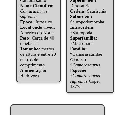
Camarassauro
Superordem:
Nome Científico:
Dinosauria
Camarasaurus
Ordem:
Saurischia
supremus
Subordem:
Época:
Jurássico
Sauropodomorpha
Local onde viveu:
Infraordem:
América do Norte
†Sauropoda
Peso:
Cerca de 40
Superfamília:
toneladas
†Macronaria
Tamanho:
metros
Família:
de altura e entre 20
†Camarasauridae
metros de
Gênero:
comprimento
†
Camarasaurus
Alimentação:
Espécie:
Herbívora
†
Camarasaurus
supremus
Cope,
1877a.