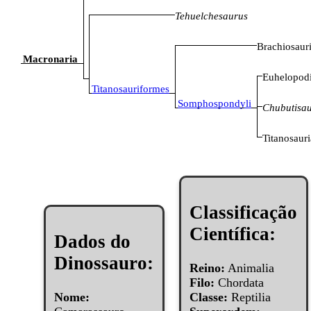
Tehuelchesaurus
Brachiosaur
Macronaria
Euhelopod
Titanosauriformes
Somphospondyli
Chubutisa
Titanosauri
Classificação
Científica:
Dados do
Dinossauro:
Reino:
Animalia
Filo:
Chordata
Nome:
Classe:
Reptilia