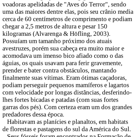
voadoras apelidadas de "Aves do Terror", sendo
uma das maiores dentre elas, pois seu crânio media
cerca de 60 centímetros de comprimento e podiam
chegar a 2,5 metros de altura e pesar 150
kilogramas (Alvarenga & Höfling, 2003).
Possuíam um tamanho próximo dos atuais
avestruzes, porém sua cabeça era muito maior e
acomodava um imenso bico afiado como o das
águias, os quais usavam para ferir gravemente,
prender e bater contra obstáculos, mantando
finalmente suas vítimas. Eram ótimas caçadoras,
podiam perseguir pequenos mamíferos e lagartos
com velocidade por longas distâncias, desferindo-
lhes fortes bicadas e patadas (com suas fortes
garras dos pés). Com certeza eram um dos grandes
predadores dessa época.
Habitavam as planícies e planaltos, em habitats
de florestas e pastagens do sul da América do Sul.
Seus fósseis foram encontrados na Formação de