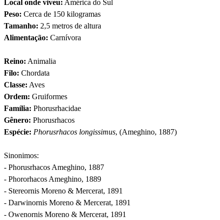
Local onde viveu:
América do Sul
Peso:
Cerca de 150 kilogramas
Tamanho:
2,5 metros de altura
Alimentação:
Carnívora
Reino:
Animalia
Filo:
Chordata
Classe:
Aves
Ordem:
Gruiformes
Família:
Phorusrhacidae
Gênero:
Phorusrhacos
Espécie:
Phorusrhacos longissimus
, (Ameghino, 1887)
Sinonimos:
- Phorusrhacos Ameghino, 1887
- Phororhacos Ameghino, 1889
- Stereornis Moreno & Mercerat, 1891
- Darwinornis Moreno & Mercerat, 1891
- Owenornis Moreno & Mercerat, 1891