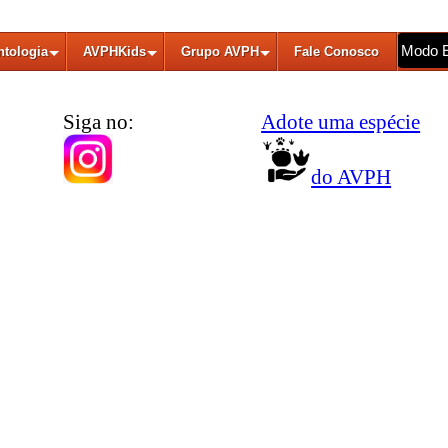
Modo 
ntologia
AVPHKids
Grupo AVPH
Fale Conosco
Siga no:
Adote uma espécie
do AVPH