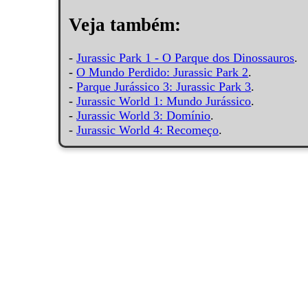
Veja também:
-
Jurassic Park 1 - O Parque dos Dinossauros
.
-
O Mundo Perdido: Jurassic Park 2
.
-
Parque Jurássico 3: Jurassic Park 3
.
-
Jurassic World 1: Mundo Jurássico
.
-
Jurassic World 3: Domínio
.
-
Jurassic World 4: Recomeço
.