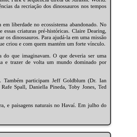
ências da recriação dos dinossauros nos tempos
em em liberdade no ecossistema abandonado. No
ssas criaturas pré-históricas. Claire Dearing,
var os dinossauros. Para ajudá-la em uma missão
r que criou e com quem mantém um forte vínculo.
xa do que imaginavam. O que deveria ser uma
ta e trazer de volta um mundo dominado por
. Também participam Jeff Goldblum (Dr. Ian
afe Spall, Daniella Pineda, Toby Jones, Ted
a, e paisagens naturais no Havaí. Em julho do