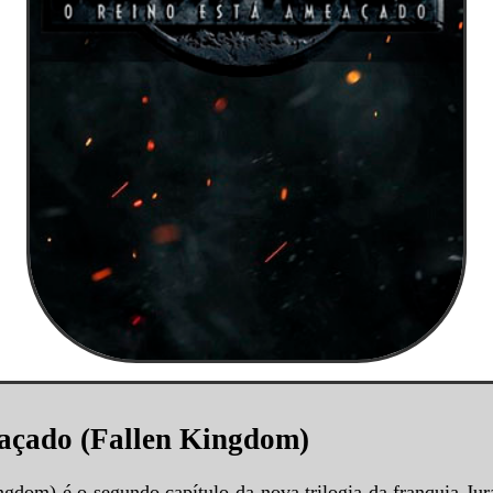
açado (Fallen Kingdom)
dom) é o segundo capítulo da nova trilogia da franquia Jura