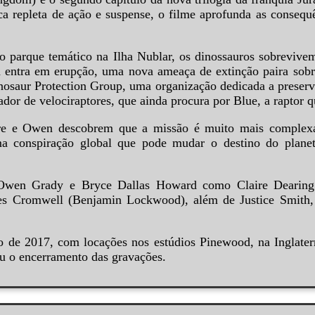
a repleta de ação e suspense, o filme aprofunda as consequ
o parque temático na Ilha Nublar, os dinossauros sobreviv
entra em erupção, uma nova ameaça de extinção paira sobre e
inosaur Protection Group, uma organização dedicada a preser
nador de velociraptores, que ainda procura por Blue, a rapto
laire e Owen descobrem que a missão é muito mais comple
ma conspiração global que pode mudar o destino do plane
 Owen Grady e Bryce Dallas Howard como Claire Dearing
 Cromwell (Benjamin Lockwood), além de Justice Smith, R
de 2017, com locações nos estúdios Pinewood, na Inglaterr
u o encerramento das gravações.