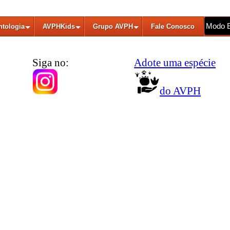
Modo 
ntologia
AVPHKids
Grupo AVPH
Fale Conosco
Siga no:
Adote uma espécie
do AVPH