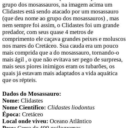
grupo dos mosassauros, na imagem acima um
Clidastes está sendo atacado por um mosassauro
(que deu nome ao grupo dos mosassauros) , mas
nem sempre foi assim, o Clidastes foi um grande
predador, com seus quase 4 metros de
comprimento ele caçava grandes peixes e moluscos
nos mares do Cretáceo. Sua cauda era um pouco
mais comprida que a do mosassauro, tornando-o
mais ágil , o que não evitava ser pego de surpresa,
mais seus piores inimigos eram os tubarões, os
quais já estavam mais adaptados a vida aquática
que os répteis.
Dados do Mosassauro:
Nome:
Clidastes
Nome Científico:
Clidastes liodontus
Época:
Cretáceo
Local onde viveu:
Oceano Atlântico
Peso:
Cerca de 400 quilogramas