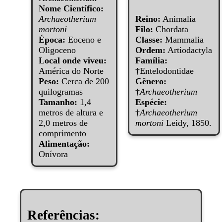
Nome Científico:
Archaeotherium
Reino:
Animalia
mortoni
Filo:
Chordata
Época:
Eoceno e
Classe:
Mammalia
Oligoceno
Ordem:
Artiodactyla
Local onde viveu:
Família:
América do Norte
†Entelodontidae
Peso:
Cerca de 200
Gênero:
quilogramas
†
Archaeotherium
Tamanho:
1,4
Espécie:
metros de altura e
†
Archaeotherium
2,0 metros de
mortoni
Leidy, 1850.
comprimento
Alimentação:
Onívora
Referências: