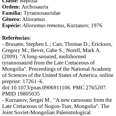
Classe:
Reptilia
Ordem:
Archosauria
Família:
Tyrannosauridae
Gênero:
Alioramus
Espécie:
Alioramus remotus
, Kurzanov, 1976
Referências:
- Brusatte, Stephen L.; Carr, Thomas D.; Erickson,
Gregory M.; Bever, Gabe S.; Norell, Mark A.
(2009). "A long-snouted, multihorned
tyrannosaurid from the Late Cretaceous of
Mongolia". Proceedings of the National Academy
of Sciences of the United States of America. online
preprint: 17261–6.
doi:10.1073/pnas.0906911106. PMC 2765207.
PMID 19805035
- Kurzanov, Sergei M.. "A new carnosaur from the
Late Cretaceous of Nogon-Tsav, Mongolia". The
Joint Soviet-Mongolian Paleontological