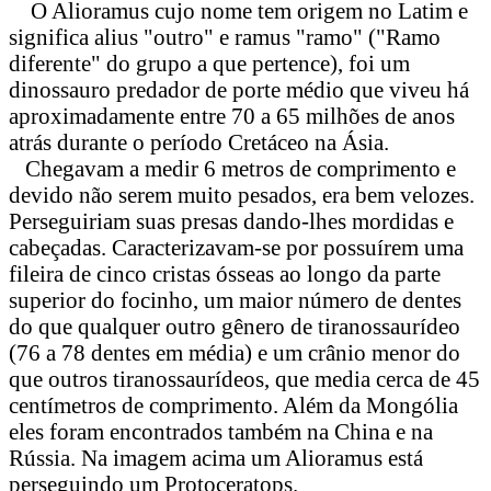
O Alioramus cujo nome tem origem no Latim e
significa alius "outro" e ramus "ramo" ("Ramo
diferente" do grupo a que pertence), foi um
dinossauro predador de porte médio que viveu há
aproximadamente entre 70 a 65 milhões de anos
atrás durante o período Cretáceo na Ásia.
Chegavam a medir 6 metros de comprimento e
devido não serem muito pesados, era bem velozes.
Perseguiriam suas presas dando-lhes mordidas e
cabeçadas. Caracterizavam-se por possuírem uma
fileira de cinco cristas ósseas ao longo da parte
superior do focinho, um maior número de dentes
do que qualquer outro gênero de tiranossaurídeo
(76 a 78 dentes em média) e um crânio menor do
que outros tiranossaurídeos, que media cerca de 45
centímetros de comprimento. Além da Mongólia
eles foram encontrados também na China e na
Rússia. Na imagem acima um Alioramus está
perseguindo um Protoceratops.